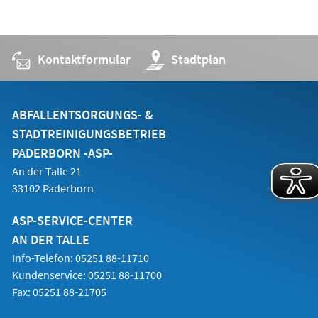
Kontaktformular
(Öffnet
Stadtplan
in
einem
neuen
Tab)
ABFALLENTSORGUNGS- &
STADTREINIGUNGSBETRIEB
PADERBORN -ASP-
An der Talle 21
33102 Paderborn
ASP-SERVICE-CENTER
AN DER TALLE
Info-Telefon: 05251 88-11710
Kundenservice: 05251 88-11700
Fax: 05251 88-21705