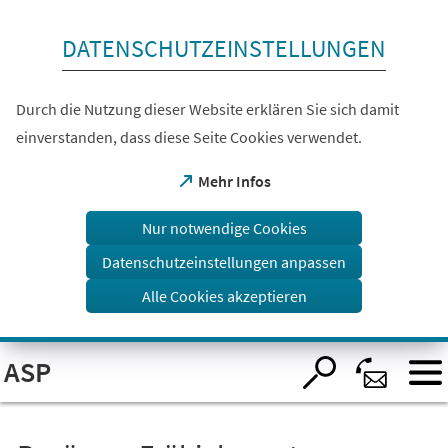
Inhalt anspringen
DATENSCHUTZEINSTELLUNGEN
Durch die Nutzung dieser Website erklären Sie sich damit
einverstanden, dass diese Seite Cookies verwendet.
(Öffnet
Mehr Infos
in
einem
Nur notwendige Cookies
neuen
Tab)
Datenschutzeinstellungen anpassen
Alle Cookies akzeptieren
Visuelle
ASP
Assistenzsoftware
öffnen.