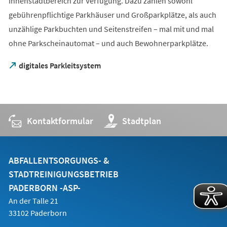
Innenstadtbereich zur Verfügung. Dazu zählen sowohl
gebührenpflichtige Parkhäuser und Großparkplätze, als auch
unzählige Parkbuchten und Seitenstreifen – mal mit und mal
ohne Parkscheinautomat – und auch Bewohnerparkplätze.
(Öffnet
digitales Parkleitsystem
in
einem
neuen
Tab)
Kontaktformular
(Öffnet
Stadtplan
in
einem
neuen
Tab)
ABFALLENTSORGUNGS- &
STADTREINIGUNGSBETRIEB
PADERBORN -ASP-
An der Talle 21
33102 Paderborn