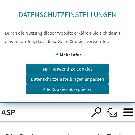
Inhalt anspringen
DATENSCHUTZEINSTELLUNGEN
Durch die Nutzung dieser Website erklären Sie sich damit
einverstanden, dass diese Seite Cookies verwendet.
(Öffnet
Mehr Infos
in
einem
Nur notwendige Cookies
neuen
Tab)
Datenschutzeinstellungen anpassen
Alle Cookies akzeptieren
Visuelle
ASP
Assistenzsoftware
öffnen.