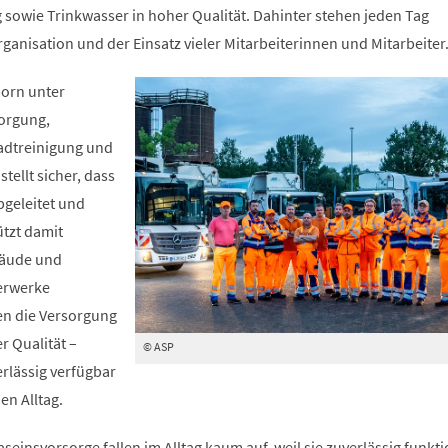
sowie Trinkwasser in hoher Qualität. Dahinter stehen jeden Tag
ganisation und der Einsatz vieler Mitarbeiterinnen und Mitarbeiter
born unter
orgung,
adtreinigung und
tellt sicher, dass
bgeleitet und
ützt damit
bäude und
serwerke
en die Versorgung
r Qualität –
© ASP
erlässig verfügbar
en Alltag.
seinsvorsorge fallen im Alltag kaum auf, weil sie zuverlässig funkti