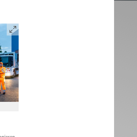
.
onieren.