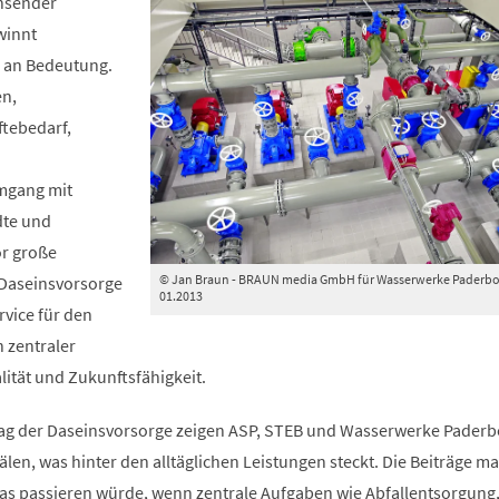
hsender
winnt
 an Bedeutung.
en,
ftebedarf,
mgang mit
dte und
r große
© Jan Braun - BRAUN media GmbH für Wasserwerke Paderb
 Daseinsvorsorge
01.2013
rvice für den
n zentraler
ität und Zukunftsfähigkeit.
ag der Daseinsvorsorge zeigen ASP, STEB und Wasserwerke Paderb
len, was hinter den alltäglichen Leistungen steckt. Die Beiträge m
was passieren würde, wenn zentrale Aufgaben wie Abfallentsorgung,