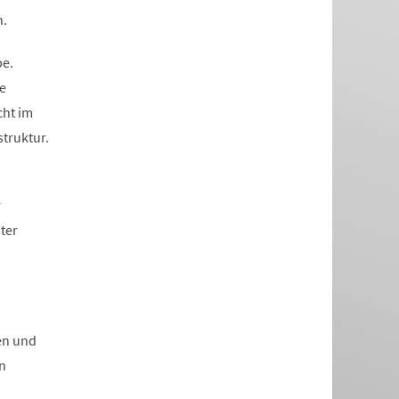
n.
be.
e
cht im
truktur.
r
ter
en und
n