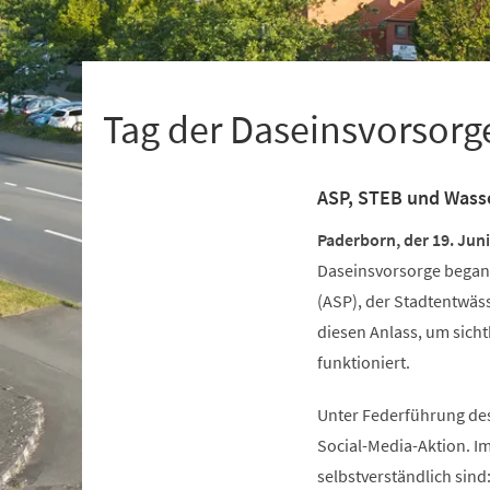
+
1
Tag der Daseinsvorsorg
ASP, STEB und Wasse
Paderborn, der 19. Jun
Daseinsvorsorge begang
(ASP), der Stadtentwä
diesen Anlass, um sich
funktioniert.
Unter Federführung des
Social-Media-Aktion. Im
selbstverständlich sind