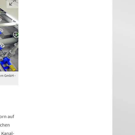
orn GmbH -
orn auf
achen
 Kanal-