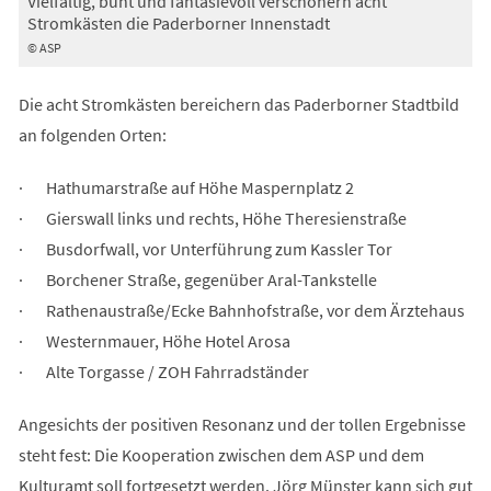
Vielfältig, bunt und fantasievoll verschönern acht
Stromkästen die Paderborner Innenstadt
© ASP
Die acht Stromkästen bereichern das Paderborner Stadtbild
an folgenden Orten:
· Hathumarstraße auf Höhe Maspernplatz 2
· Gierswall links und rechts, Höhe Theresienstraße
· Busdorfwall, vor Unterführung zum Kassler Tor
· Borchener Straße, gegenüber Aral-Tankstelle
· Rathenaustraße/Ecke Bahnhofstraße, vor dem Ärztehaus
· Westernmauer, Höhe Hotel Arosa
· Alte Torgasse / ZOH Fahrradständer
Angesichts der positiven Resonanz und der tollen Ergebnisse
steht fest: Die Kooperation zwischen dem ASP und dem
Kulturamt soll fortgesetzt werden. Jörg Münster kann sich gut