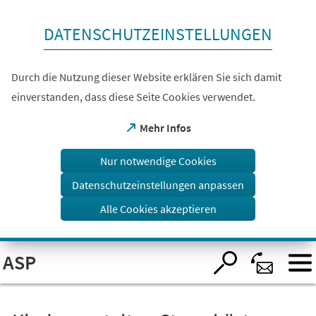
Inhalt anspringen
DATENSCHUTZEINSTELLUNGEN
Durch die Nutzung dieser Website erklären Sie sich damit
einverstanden, dass diese Seite Cookies verwendet.
(Öffnet
Mehr Infos
in
einem
Nur notwendige Cookies
neuen
Tab)
Datenschutzeinstellungen anpassen
Alle Cookies akzeptieren
Visuelle
ASP
Assistenzsoftware
öffnen.