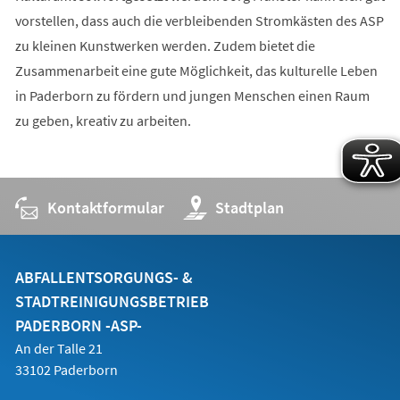
vorstellen, dass auch die verbleibenden Stromkästen des ASP
zu kleinen Kunstwerken werden. Zudem bietet die
Zusammenarbeit eine gute Möglichkeit, das kulturelle Leben
in Paderborn zu fördern und jungen Menschen einen Raum
zu geben, kreativ zu arbeiten.
Kontaktformular
(Öffnet
Stadtplan
in
einem
neuen
Tab)
ABFALLENTSORGUNGS- &
STADTREINIGUNGSBETRIEB
PADERBORN -ASP-
An der Talle 21
33102 Paderborn