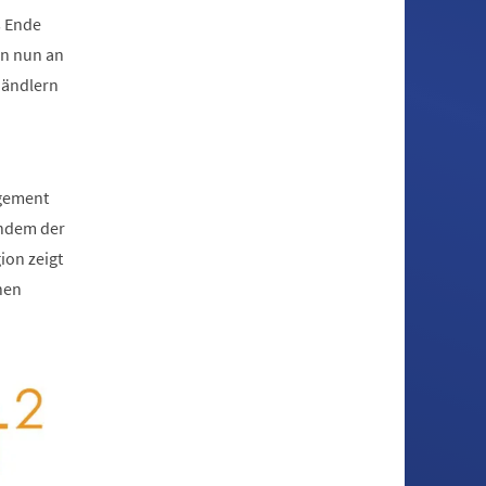
s Ende
on nun an
Händlern
agement
 indem der
ion zeigt
hen