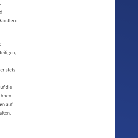
.
nd
 Händlern
t
eiligen,
er stets
uf die
Bühnen
en auf
lten.