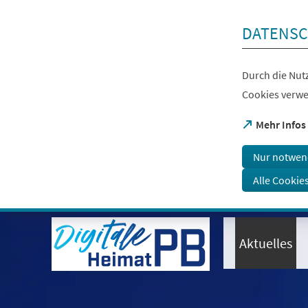
Inhalt anspringen
DATENSC
Durch die Nutz
Cookies verwe
(Öffnet
Mehr Infos
in
einem
Nur notwen
neuen
Tab)
Alle Cookie
Visuelle
Assistenzsoftware
öffnen.
Aktuelles
Mit
der
Tastatur
erreichbar
über
ALT