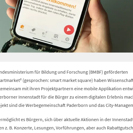
desministerium für Bildung und Forschung (BMBF) geförderten
rtmarket² (gesprochen: smart market square) haben Wissenschaft
gemeinsam mit ihren Projektpartnern eine mobile Applikation entwi
rborner Innenstadt für die Bürger zu einem digitalen Erlebnis mac
ojekt sind die Werbegemeinschaft Paderborn und das City-Manage
möglicht es Bürgern, sich über aktuelle Aktionen in der Innenstad
en z. B. Konzerte, Lesungen, Vorführungen, aber auch Rabattgutsc