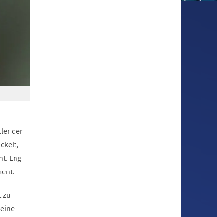
ler der
ckelt,
ht. Eng
ment.
t zu
heine