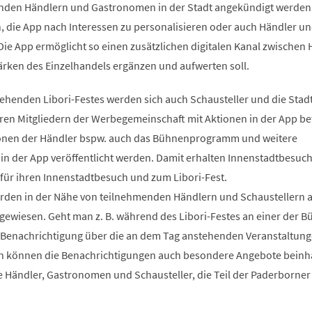
enden Händlern und Gastronomen in der Stadt angekündigt werden
h, die App nach Interessen zu personalisieren oder auch Händler u
Die App ermöglicht so einen zusätzlichen digitalen Kanal zwischen
ärken des Einzelhandels ergänzen und aufwerten soll.
henden Libori-Festes werden sich auch Schausteller und die Stad
en Mitgliedern der Werbegemeinschaft mit Aktionen in der App bet
onen der Händler bspw. auch das Bühnenprogramm und weitere
 in der App veröffentlicht werden. Damit erhalten Innenstadtbesuch
 für ihren Innenstadtbesuch und zum Libori-Fest.
den in der Nähe von teilnehmenden Händlern und Schaustellern a
ngewiesen. Geht man z. B. während des Libori-Festes an einer der 
e Benachrichtigung über die an dem Tag anstehenden Veranstaltung
rn können die Benachrichtigungen auch besondere Angebote beinha
 Händler, Gastronomen und Schausteller, die Teil der Paderborner