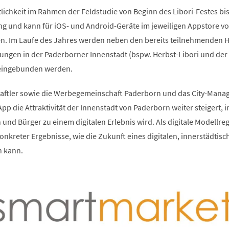
tlichkeit im Rahmen der Feldstudie von Beginn des Libori-Festes bi
ng und kann für iOS- und Android-Geräte im jeweiligen Appstore v
n. Im Laufe des Jahres werden neben den bereits teilnehmenden 
tungen in der Paderborner Innenstadt (bspw. Herbst-Libori und der
eingebunden werden.
aftler sowie die Werbegemeinschaft Paderborn und das City-Man
App die Attraktivität der Innenstadt von Paderborn weiter steigert,
und Bürger zu einem digitalen Erlebnis wird. Als digitale Modellreg
kreter Ergebnisse, wie die Zukunft eines digitalen, innerstädtisc
n kann.