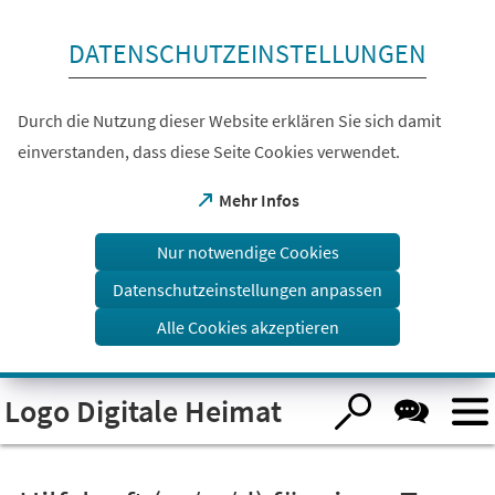
Inhalt anspringen
DATENSCHUTZEINSTELLUNGEN
Durch die Nutzung dieser Website erklären Sie sich damit
einverstanden, dass diese Seite Cookies verwendet.
(Öffnet
Mehr Infos
in
einem
Nur notwendige Cookies
neuen
Tab)
Datenschutzeinstellungen anpassen
Alle Cookies akzeptieren
Visuelle
Logo Digitale Heimat
Assistenzsoftware
öffnen.