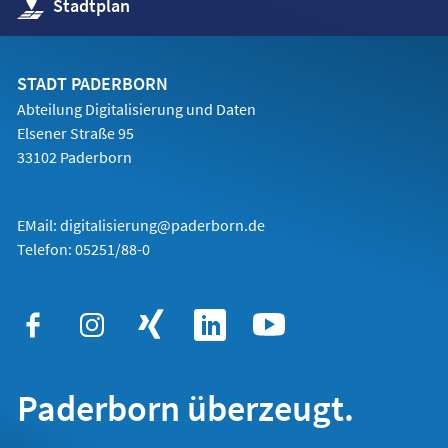
(Öffnet
Stadtplan
in
einem
neuen
Tab)
STADT PADERBORN
Abteilung Digitalisierung und Daten
Elsener Straße 95
33102 Paderborn
EMail:
digitalisierung@paderborn.de
Telefon:
05251/88-0
Paderborn überzeugt.