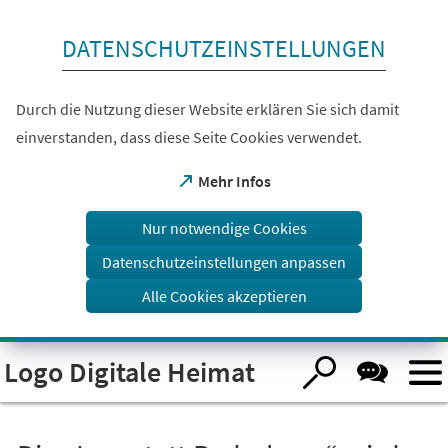
Inhalt anspringen
DATENSCHUTZEINSTELLUNGEN
Durch die Nutzung dieser Website erklären Sie sich damit
einverstanden, dass diese Seite Cookies verwendet.
(Öffnet
Mehr Infos
in
einem
Nur notwendige Cookies
neuen
Tab)
Datenschutzeinstellungen anpassen
Alle Cookies akzeptieren
Visuelle
Logo Digitale Heimat
Assistenzsoftware
öffnen.