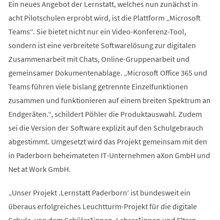
Ein neues Angebot der Lernstatt, welches nun zunächst in
acht Pilotschulen erprobt wird, ist die Plattform „Microsoft
Teams“. Sie bietet nicht nur ein Video-Konferenz-Tool,
sondern ist eine verbreitete Softwarelösung zur digitalen
Zusammenarbeit mit Chats, Online-Gruppenarbeit und
gemeinsamer Dokumentenablage. „Microsoft Office 365 und
Teams führen viele bislang getrennte Einzelfunktionen
zusammen und funktionieren auf einem breiten Spektrum an
Endgeräten.“, schildert Pöhler die Produktauswahl. Zudem
sei die Version der Software explizit auf den Schulgebrauch
abgestimmt. Umgesetzt wird das Projekt gemeinsam mit den
in Paderborn beheimateten IT-Unternehmen aXon GmbH und
Net at Work GmbH.
„Unser Projekt ‚Lernstatt Paderborn‘ ist bundesweit ein
überaus erfolgreiches Leuchtturm-Projekt für die digitale
Schule, von dem Schüler*innen, Lehrer*innen und Eltern