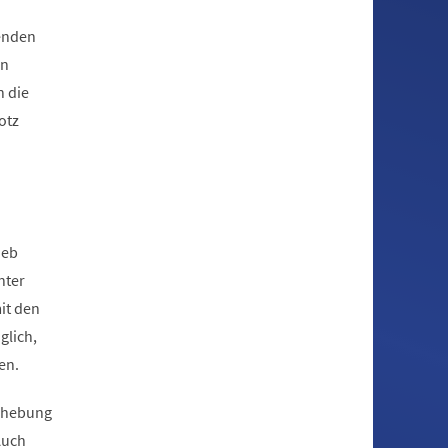
enden
on
n die
otz
n
ieb
nter
it den
glich,
en.
Erhebung
Auch