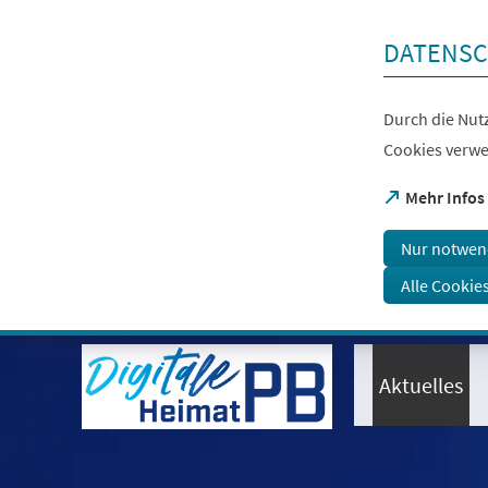
Inhalt anspringen
DATENSC
Durch die Nutz
Cookies verwe
(Öffnet
Mehr Infos
in
einem
Nur notwen
neuen
Tab)
Alle Cookie
Visuelle
Assistenzsoftware
öffnen.
Aktuelles
Mit
der
Tastatur
erreichbar
über
ALT