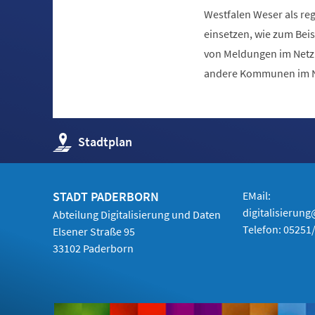
Westfalen Weser als re
einsetzen, wie zum Beis
von Meldungen im Netzb
andere Kommunen im Ne
(Öffnet
Stadtplan
in
einem
neuen
Tab)
STADT PADERBORN
EMail:
digitalisierun
Abteilung Digitalisierung und Daten
Telefon:
05251
Elsener Straße 95
33102 Paderborn