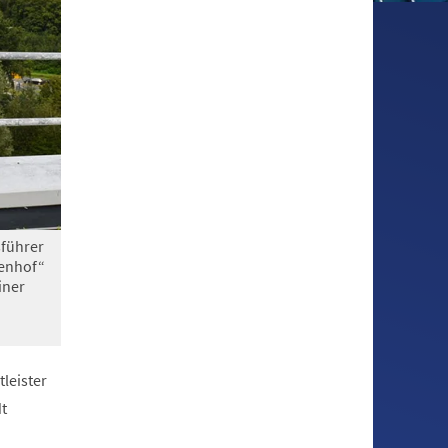
sführer
enhof“
iner
leister
t