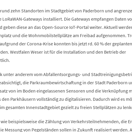
 rund zehn Standorten im Stadtgebiet von Paderborn und angrenz
e LoRaWAN-Gateways installiert. Die Gateways empfangen Daten v
eben diese an das Open-Source IoT-Portal weiter. Aktuell werde
mplatz und die Wohnmobilstellplätze am Freibad aufgenommen. Tr
aufgrund der Corona-Krise konnten bis jetzt rd. 60 % der geplante
den. Westfalen Weser ist für die Installation und den Betrieb der
tlich.
ik unter anderem vom Abfallentsorgungs- und Stadtreinigungsbetr
eabsichtigt, die Parkraumbewirtschaftung in der Stadt Paderborn u
satz von im Boden eingelassenen Sensoren und die Verknüpfung m
den Parkhäusern vollständig zu digitalisieren. Dadurch wird es mö
 gesamten Innenstadtgebiet gezielt zu freien Stellplätzen zu lenk
wie beispielsweise die Zählung von Verkehrsteilnehmenden, die 
ie Messung von Pegelständen sollen in Zukunft realisiert werden. 