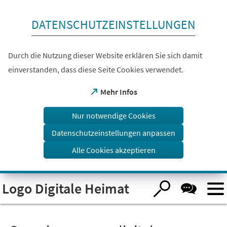
Inhalt anspringen
DATENSCHUTZEINSTELLUNGEN
Durch die Nutzung dieser Website erklären Sie sich damit
einverstanden, dass diese Seite Cookies verwendet.
(Öffnet
Mehr Infos
in
einem
Nur notwendige Cookies
neuen
Tab)
Datenschutzeinstellungen anpassen
Alle Cookies akzeptieren
Visuelle
Logo Digitale Heimat
Assistenzsoftware
öffnen.