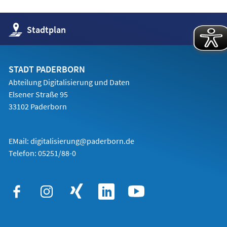
(Öffnet
Stadtplan
in
einem
neuen
Tab)
STADT PADERBORN
Abteilung Digitalisierung und Daten
Elsener Straße 95
33102 Paderborn
EMail:
digitalisierung@paderborn.de
Telefon:
05251/88-0