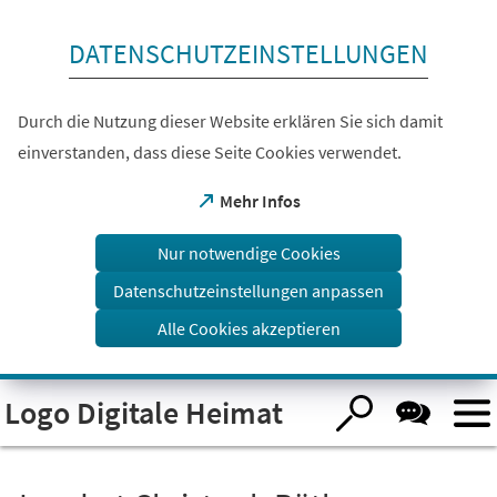
Inhalt anspringen
DATENSCHUTZEINSTELLUNGEN
Durch die Nutzung dieser Website erklären Sie sich damit
einverstanden, dass diese Seite Cookies verwendet.
(Öffnet
Mehr Infos
in
einem
Nur notwendige Cookies
neuen
Tab)
Datenschutzeinstellungen anpassen
Alle Cookies akzeptieren
Visuelle
Logo Digitale Heimat
Assistenzsoftware
öffnen.