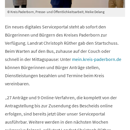
© Kreis Paderborn, Presse- und Öffentlichkeitsarbeit, Meike Delang
Ein neues digitales Serviceportal steht ab sofort den
Bürgerinnen und Bürgern des Kreises Paderborn zur
Verfügung. Landrat Christoph Rüther gab den Startschuss.
Beim Warten auf den Bus, zuhause auf der Couch oder
(Öffnet
schnell in der Mittagspause: Unter
mein.kreis-paderborn.de
in
können Bürgerinnen und Bürger Anträge stellen,
einem
Dienstleistungen bezahlen und Termine beim Kreis
neuen
vereinbaren.
Tab)
„27 Anträge und 9 Online-Verfahren, die komplett von der
Antragstellung bis zur Zusendung des Bescheids online
erfolgen, sind bereits jetzt über unser Serviceportal
ausführbar. Weitere werden in den nächsten Wochen
sukzessive folgen“, erläutert Landrat Christoph Rüther.