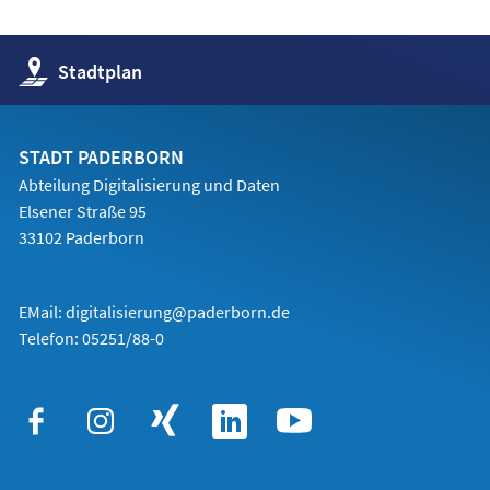
(Öffnet
Stadtplan
in
einem
neuen
Tab)
STADT PADERBORN
Abteilung Digitalisierung und Daten
Elsener Straße 95
33102 Paderborn
EMail:
digitalisierung@paderborn.de
Telefon:
05251/88-0