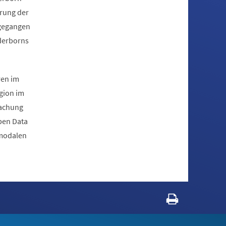
erung der
ngegangen
aderborns
ren im
gion im
wachung
pen Data
imodalen