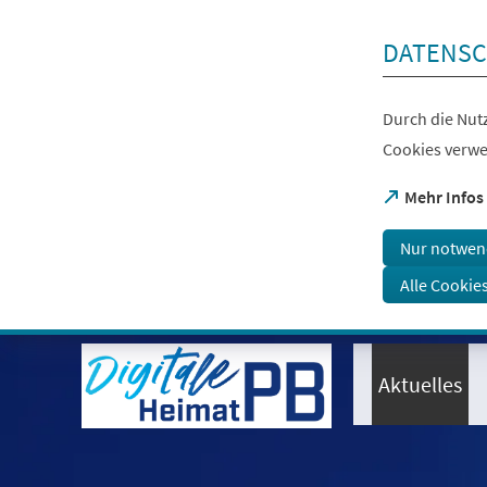
Inhalt anspringen
DATENSC
Durch die Nutz
Cookies verwe
(Öffnet
Mehr Infos
in
einem
Nur notwen
neuen
Tab)
Alle Cookie
Visuelle
Assistenzsoftware
öffnen.
Aktuelles
Mit
der
Tastatur
erreichbar
über
ALT