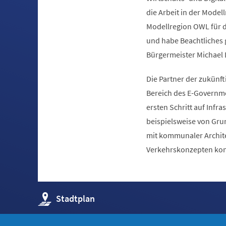
die Arbeit in der Model
Modellregion OWL für d
und habe Beachtliches 
Bürgermeister Michael 
Die Partner der zukünf
Bereich des E-Governme
ersten Schritt auf Inf
beispielsweise von Gr
mit kommunaler Archite
Verkehrskonzepten kon
(Öffnet
Stadtplan
in
einem
neuen