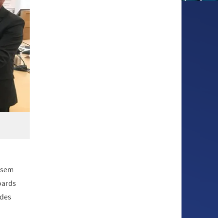
esem
oards
 des