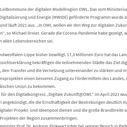
n Leitkommune der digitalen Modellregion OWL. Das vom Ministeriu
, Digitalisierung und Energie (MWIDE) geförderte Programm wurde 
t und läuft 2021 aus. „In OWL wollen wir den Weg zur digitalen Zukun
“, so Michael Dreier. Gerade die Corona-Pandemie habe gezeigt, w
in allen Lebensbereichen sei.
stwestfalen-Lippe bisher bewilligt. 17,3 Millionen Euro hat das Lan
 Absichtserklärung bekräftigen die teilnehmenden Städte das Ziel dig
n, den Transfer und die Vernetzung untereinander zu stärken und m
nsprojekten einen besseren Zugang zu Fördermitteln des Landes, 
päischen Union zu bekommen.
 für den Digitalkongress „Digitale Zukunft@OWL“ im April 2021 wu
on angekündigt, die die Ernsthaftigkeit der Bestrebungen deutlich m
igitaler Projekt- und Ideenpool dienen und die große Brandbreite 
d Projekten der Region zusammenbringen.
lminister Prof. Dr. Andreas Pinkwart lobte bei seinem Besuch in Pa