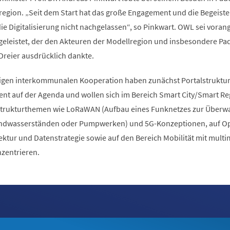
lregion. „Seit dem Start hat das große Engagement und die Begeist
ie Digitalisierung nicht nachgelassen“, so Pinkwart. OWL sei vora
geleistet, der den Akteuren der Modellregion und insbesondere P
Dreier ausdrücklich dankte.
tigen interkommunalen Kooperation haben zunächst Portalstruktu
nt auf der Agenda und wollen sich im Bereich Smart City/Smart Re
rastrukturthemen wie LoRaWAN (Aufbau eines Funknetzes zur Über
undwasserständen oder Pumpwerken) und 5G-Konzeptionen, auf O
ktur und Datenstrategie sowie auf den Bereich Mobilität mit mult
zentrieren.