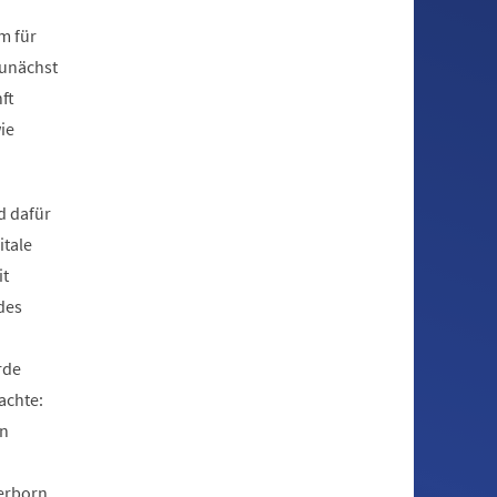
m für
zunächst
ft
ie
d dafür
itale
it
des
rde
achte:
an
derborn