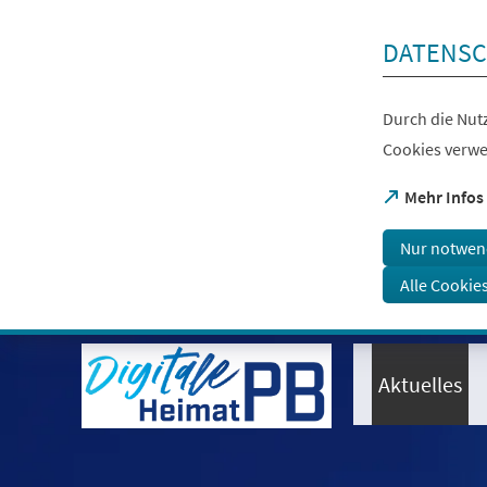
Inhalt anspringen
DATENSC
Durch die Nutz
Cookies verwe
(Öffnet
Mehr Infos
in
einem
Nur notwen
neuen
Tab)
Alle Cookie
Visuelle
Assistenzsoftware
öffnen.
Aktuelles
Mit
der
Tastatur
erreichbar
über
ALT