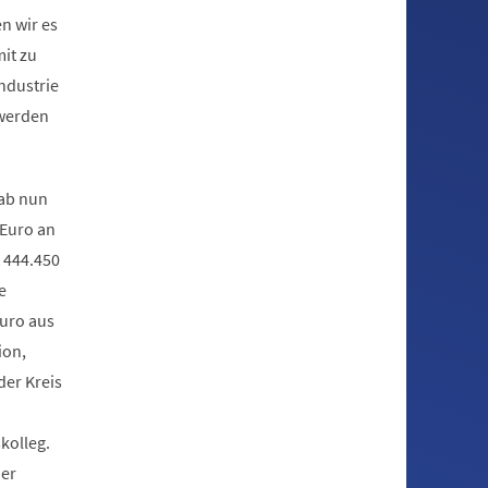
n wir es
mit zu
ndustrie
 werden
gab nun
 Euro an
 444.450
e
Euro aus
ion,
der Kreis
kolleg.
der