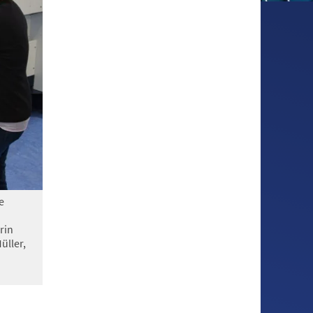
e
rin
üller,