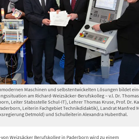
hmodernen Maschinen und selbstentwickelten Lösungen bildet ein
ungssituation am Richard-Weizsäcker-Berufskolleg – v.l. Dr. Thomas
rn, Leiter Stabsstelle Schul-IT), Lehrer Thomas Kruse, Prof. Dr. Ka
aderborn, Leiterin Fachgebiet Technikdidaktik), Landrat Manfred M
ksregierung Detmold) und Schulleiterin Alexandra Hubenthal.
-von Weizsäcker Berufskolleg in Paderborn wird zu einem