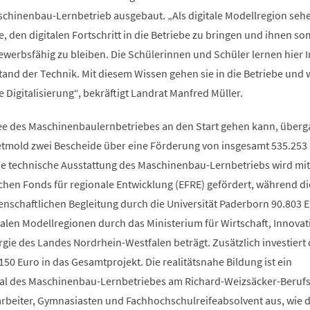
schinenbau-Lernbetrieb ausgebaut. „Als digitale Modellregion sehe
, den digitalen Fortschritt in die Betriebe zu bringen und ihnen so
ewerbsfähig zu bleiben. Die Schülerinnen und Schüler lernen hier I
tand der Technik. Mit diesem Wissen gehen sie in die Betriebe und
e Digitalisierung“, bekräftigt Landrat Manfred Müller.
dee des Maschinenbaulernbetriebes an den Start gehen kann, über
etmold zwei Bescheide über eine Förderung von insgesamt 535.253
ie technische Ausstattung des Maschinenbau-Lernbetriebs wird mit
hen Fonds für regionale Entwicklung (EFRE) gefördert, während di
enschaftlichen Begleitung durch die Universität Paderborn 90.803 
alen Modellregionen durch das Ministerium für Wirtschaft, Innovat
rgie des Landes Nordrhein-Westfalen beträgt. Zusätzlich investiert 
50 Euro in das Gesamtprojekt. Die realitätsnahe Bildung ist ein
l des Maschinenbau-Lernbetriebes am Richard-Weizsäcker-Berufs
arbeiter, Gymnasiasten und Fachhochschulreifeabsolvent aus, wie 