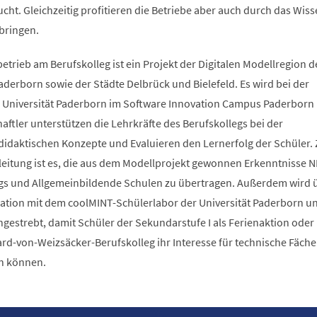
ucht. Gleichzeitig profitieren die Betriebe aber auch durch das Wiss
bringen.
rieb am Berufskolleg ist ein Projekt der Digitalen Modellregion d
aderborn sowie der Städte Delbrück und Bielefeld. Es wird bei der
Universität Paderborn im Software Innovation Campus Paderborn 
haftler unterstützen die Lehrkräfte des Berufskollegs bei der
idaktischen Konzepte und Evaluieren den Lernerfolg der Schüler. Z
leitung ist es, die aus dem Modellprojekt gewonnen Erkenntnisse 
egs und Allgemeinbildende Schulen zu übertragen. Außerdem wird 
ration mit dem coolMINT-Schülerlabor der Universität Paderborn u
gestrebt, damit Schüler der Sekundarstufe I als Ferienaktion oder
rd-von-Weizsäcker-Berufskolleg ihr Interesse für technische Fäche
n können.