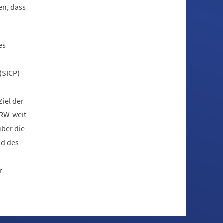
en, dass
es
(SICP)
iel der
NRW-weit
über die
nd des
r