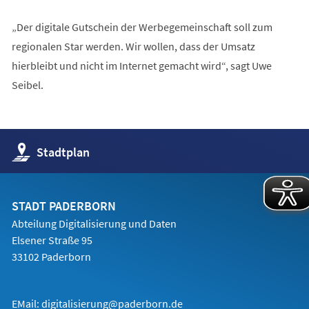
„Der digitale Gutschein der Werbegemeinschaft soll zum
regionalen Star werden. Wir wollen, dass der Umsatz
hierbleibt und nicht im Internet gemacht wird“, sagt Uwe
Seibel.
(Öffnet
Stadtplan
in
einem
neuen
Tab)
STADT PADERBORN
Abteilung Digitalisierung und Daten
Elsener Straße 95
33102 Paderborn
EMail:
digitalisierung@paderborn.de