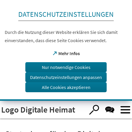
Inhalt anspringen
DATENSCHUTZEINSTELLUNGEN
Durch die Nutzung dieser Website erklären Sie sich damit
einverstanden, dass diese Seite Cookies verwendet.
(Öffnet
Mehr Infos
in
einem
Nur notwendige Cookies
neuen
Tab)
Datenschutzeinstellungen anpassen
Alle Cookies akzeptieren
Visuelle
Logo Digitale Heimat
Assistenzsoftware
öffnen.