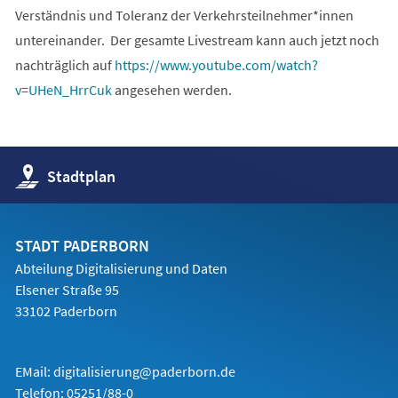
Verständnis und Toleranz der Verkehrsteilnehmer*innen
untereinander. Der gesamte Livestream kann auch jetzt noch
nachträglich auf
https://www.youtube.com/watch?
(Öffnet
v=UHeN_HrrCuk
angesehen werden.
in
einem
neuen
(Öffnet
Stadtplan
Tab)
in
einem
neuen
Tab)
STADT PADERBORN
Abteilung Digitalisierung und Daten
Elsener Straße 95
33102 Paderborn
EMail:
digitalisierung@paderborn.de
Telefon:
05251/88-0