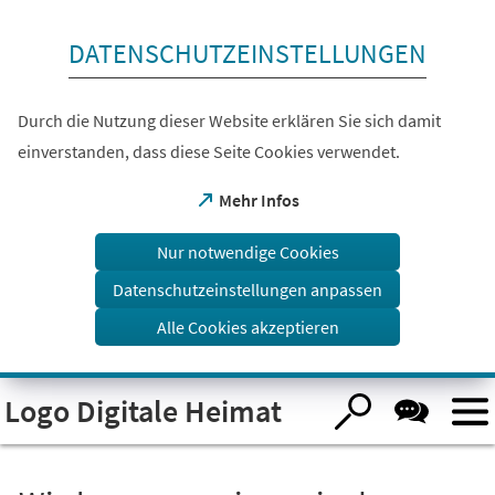
Inhalt anspringen
DATENSCHUTZEINSTELLUNGEN
Durch die Nutzung dieser Website erklären Sie sich damit
einverstanden, dass diese Seite Cookies verwendet.
(Öffnet
Mehr Infos
in
einem
Nur notwendige Cookies
neuen
Tab)
Datenschutzeinstellungen anpassen
Alle Cookies akzeptieren
Visuelle
Logo Digitale Heimat
Assistenzsoftware
öffnen.