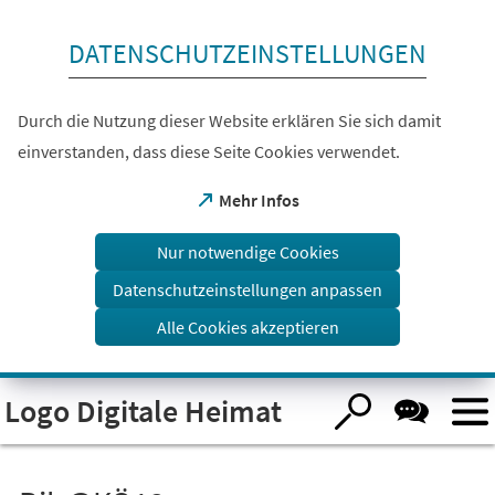
Inhalt anspringen
DATENSCHUTZEINSTELLUNGEN
Durch die Nutzung dieser Website erklären Sie sich damit
einverstanden, dass diese Seite Cookies verwendet.
(Öffnet
Mehr Infos
in
einem
Nur notwendige Cookies
neuen
Tab)
Datenschutzeinstellungen anpassen
Alle Cookies akzeptieren
Visuelle
Logo Digitale Heimat
Assistenzsoftware
öffnen.