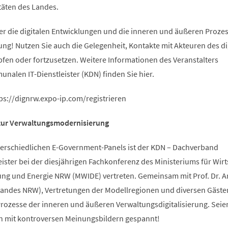
täten des Landes.
ber die digitalen Entwicklungen und die inneren und äußeren Proze
ung! Nutzen Sie auch die Gelegenheit, Kontakte mit Akteuren des di
fen oder fortzusetzen. Weitere Informationen des Veranstalters
alen IT-Dienstleister (KDN) finden Sie hier.
ps://dignrw.expo-ip.com/registrieren
zur Verwaltungsmodernisierung
terschiedlichen E-Government-Panels ist der KDN – Dachverband
ster bei der diesjährigen Fachkonferenz des Ministeriums für Wirt
erung und Energie NRW (MWIDE) vertreten. Gemeinsam mit Prof. Dr. 
Landes NRW), Vertretungen der Modellregionen und diversen Gäste
Prozesse der inneren und äußeren Verwaltungsdigitalisierung. Seien
n mit kontroversen Meinungsbildern gespannt!