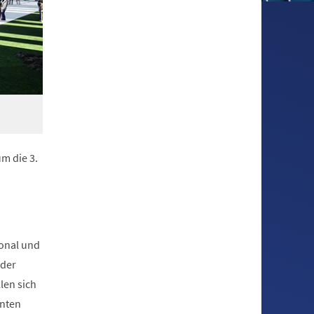
um die 3.
ional und
 der
len sich
anten