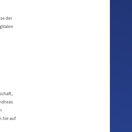
sse der
gitalen
schaft,
Andreas
n
 Sie auf