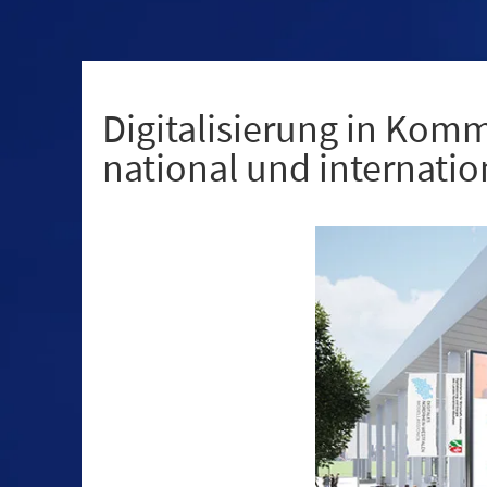
+
1
Digitalisierung in Komm
national und internatio