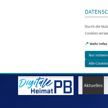
Inhalt anspringen
DATENSC
Durch die Nutz
Cookies verwe
(Öffnet
Mehr Infos
in
einem
Nur notwen
neuen
Tab)
Alle Cookie
Visuelle
Assistenzsoftware
öffnen.
Aktuelles
Mit
der
Tastatur
erreichbar
über
ALT