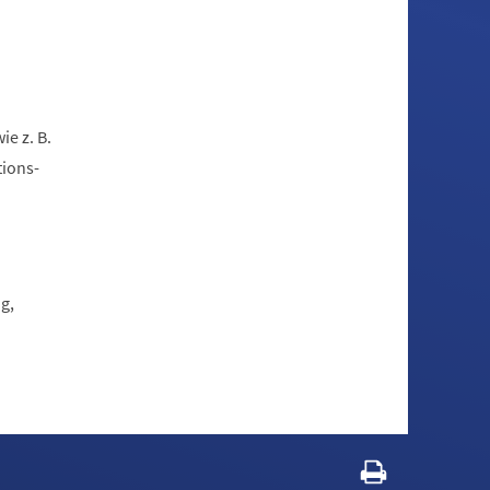
e z. B.
tions-
g,