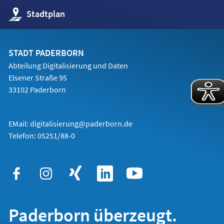
(Öffnet
Stadtplan
in
einem
neuen
Tab)
STADT PADERBORN
Abteilung Digitalisierung und Daten
Elsener Straße 95
33102 Paderborn
EMail:
digitalisierung@paderborn.de
Telefon:
05251/88-0
Paderborn überzeugt.