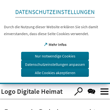
Inhalt anspringen
DATENSCHUTZEINSTELLUNGEN
Durch die Nutzung dieser Website erklären Sie sich damit
einverstanden, dass diese Seite Cookies verwendet.
(Öffnet
Mehr Infos
in
einem
Nur notwendige Cookies
neuen
Tab)
Datenschutzeinstellungen anpassen
Alle Cookies akzeptieren
Visuelle
Logo Digitale Heimat
Assistenzsoftware
öffnen.