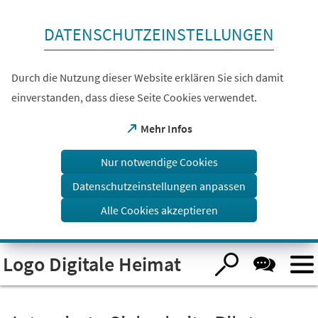
Inhalt anspringen
DATENSCHUTZEINSTELLUNGEN
Durch die Nutzung dieser Website erklären Sie sich damit
einverstanden, dass diese Seite Cookies verwendet.
(Öffnet
Mehr Infos
in
einem
Nur notwendige Cookies
neuen
Tab)
Datenschutzeinstellungen anpassen
Alle Cookies akzeptieren
Visuelle
Logo Digitale Heimat
Assistenzsoftware
öffnen.