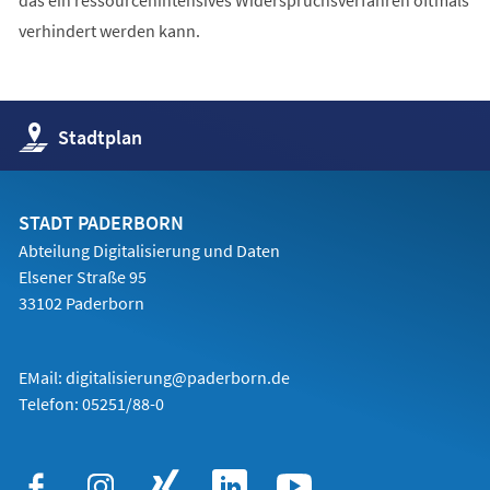
verhindert werden kann.
(Öffnet
Stadtplan
in
einem
neuen
Tab)
STADT PADERBORN
Abteilung Digitalisierung und Daten
Elsener Straße 95
33102 Paderborn
EMail:
digitalisierung@paderborn.de
Telefon:
05251/88-0