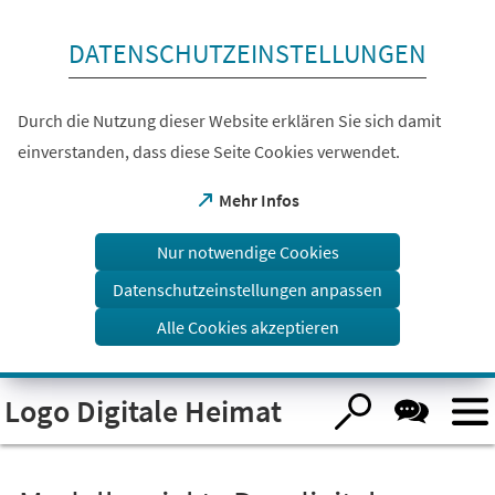
Inhalt anspringen
DATENSCHUTZEINSTELLUNGEN
Durch die Nutzung dieser Website erklären Sie sich damit
einverstanden, dass diese Seite Cookies verwendet.
(Öffnet
Mehr Infos
in
einem
Nur notwendige Cookies
neuen
Tab)
Datenschutzeinstellungen anpassen
Alle Cookies akzeptieren
Visuelle
Logo Digitale Heimat
Assistenzsoftware
öffnen.