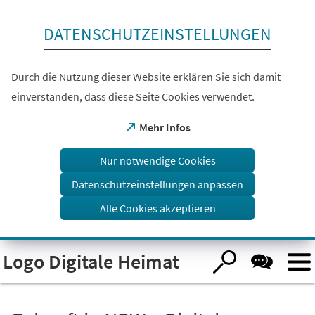
Inhalt anspringen
DATENSCHUTZEINSTELLUNGEN
Durch die Nutzung dieser Website erklären Sie sich damit
einverstanden, dass diese Seite Cookies verwendet.
(Öffnet
Mehr Infos
in
einem
Nur notwendige Cookies
neuen
Tab)
Datenschutzeinstellungen anpassen
Alle Cookies akzeptieren
Visuelle
Logo Digitale Heimat
Assistenzsoftware
öffnen.