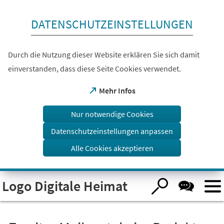
Inhalt anspringen
DATENSCHUTZEINSTELLUNGEN
Durch die Nutzung dieser Website erklären Sie sich damit
einverstanden, dass diese Seite Cookies verwendet.
(Öffnet
Mehr Infos
in
einem
Nur notwendige Cookies
neuen
Tab)
Datenschutzeinstellungen anpassen
Alle Cookies akzeptieren
Visuelle
Logo Digitale Heimat
Assistenzsoftware
öffnen.