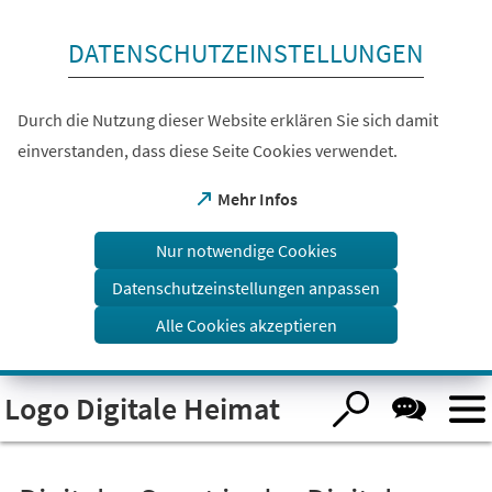
Inhalt anspringen
DATENSCHUTZEINSTELLUNGEN
Durch die Nutzung dieser Website erklären Sie sich damit
einverstanden, dass diese Seite Cookies verwendet.
(Öffnet
Mehr Infos
in
einem
Nur notwendige Cookies
neuen
Tab)
Datenschutzeinstellungen anpassen
Alle Cookies akzeptieren
Visuelle
Logo Digitale Heimat
Assistenzsoftware
öffnen.