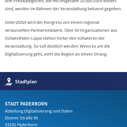
drei Preiskategorien, die mit insgesamt 10.000 Euro dotiert
sind, werden im Rahmen der Veranstaltung bekannt gegeben.
Unterstützt wird der Kongress von einem regional
verwurzelten Partnernetzwerk. Über 50 Organisationen aus
Ostwestfalen-Lippe stehen hinter den Initiatoren der
Veranstaltung. So soll deutlich werden: Wenn es um die
Digitalisierung geht, zieht die Region an einem Strang.
(Öffnet
Stadtplan
in
einem
neuen
Tab)
STADT PADERBORN
Abteilung Digitalisierung und Daten
Elsener Straße 95
33102 Paderborn