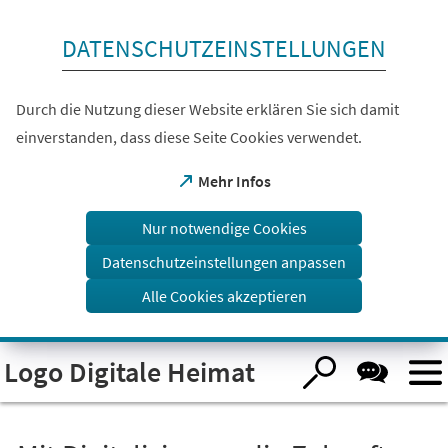
Inhalt anspringen
DATENSCHUTZEINSTELLUNGEN
Durch die Nutzung dieser Website erklären Sie sich damit
einverstanden, dass diese Seite Cookies verwendet.
(Öffnet
Mehr Infos
in
einem
Nur notwendige Cookies
neuen
Tab)
Datenschutzeinstellungen anpassen
Alle Cookies akzeptieren
Visuelle
Logo Digitale Heimat
Assistenzsoftware
öffnen.