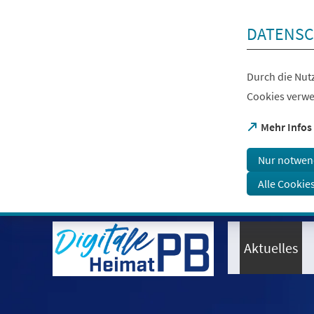
Inhalt anspringen
DATENSC
Durch die Nutz
Cookies verwe
(Öffnet
Mehr Infos
in
einem
Nur notwen
neuen
Tab)
Alle Cookie
Visuelle
Assistenzsoftware
öffnen.
Aktuelles
Mit
der
Tastatur
erreichbar
über
ALT