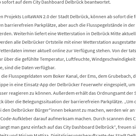
 sofort auf dem City Dashboard Delbrück beantwortet.
n Projekts LoRaWAN 2.0 der Stadt Delbrück, können ab sofort die f
 barrierefreien Parkplätze, aber auch die Flusspegelstände in der
den. Weiterhin liefert eine Wetterstation in Delbrück Mitte aktuell
erden alle Delbrücker Ortsteile mit einer Wetterstation ausgestattet
etterdaten immer aktuell online zur Verfügung stehen. Von der tat
über die gefühlte Temperatur, Luftfeuchte, Windgeschwindigkeit 
, sind die Daten verfügbar.
 die Flusspegeldaten vom Boker Kanal, der Ems, dem Grubebach, 
ppe in eine Einsatz-App der Delbrücker Feuerwehr eingespielt, um 
ser reagieren zu können. Außerdem erhält das Ordnungsamt der 
k über die Belegungssituation der barrierefreien Parkplätze. „Um d
 den Delbrücker Bürger*innen bekannt zu machen, werden wir an 
R-Code-Aufkleber darauf aufmerksam machen. Durch scannen des C
ngt man ganz einfach auf das City Dashboard Delbrück“, freuen s
itz und Miriam Mattiza, Digitalisierungsbeauftragte der Stadt Del