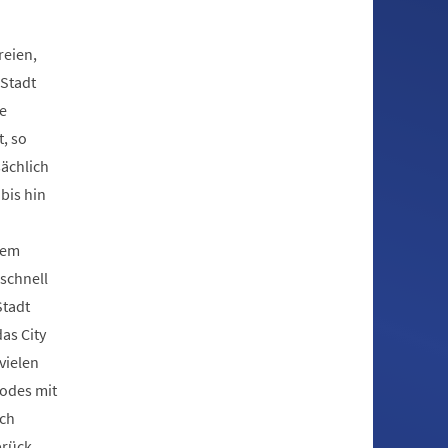
reien,
 Stadt
e
, so
sächlich
bis hin
dem
schnell
Stadt
as City
vielen
odes mit
ich
brück,