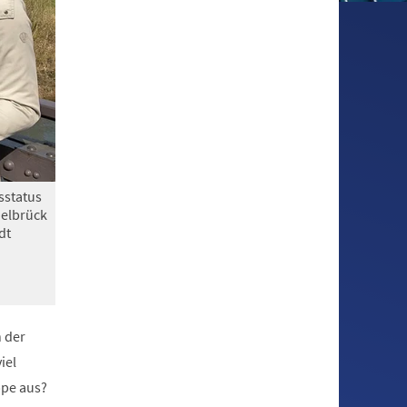
sstatus
Delbrück
dt
n der
iel
ppe aus?