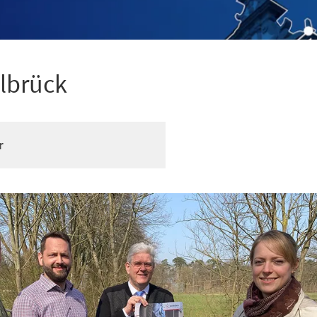
lbrück
r