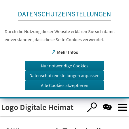
Inhalt anspringen
DATENSCHUTZEINSTELLUNGEN
Durch die Nutzung dieser Website erklären Sie sich damit
einverstanden, dass diese Seite Cookies verwendet.
(Öffnet
Mehr Infos
in
einem
Nur notwendige Cookies
neuen
Tab)
Datenschutzeinstellungen anpassen
Alle Cookies akzeptieren
Visuelle
Logo Digitale Heimat
Assistenzsoftware
öffnen.