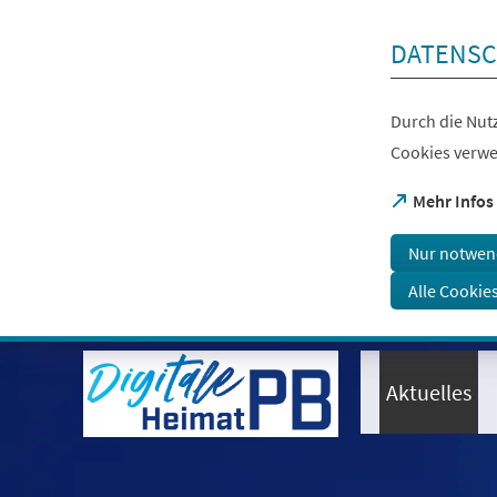
Inhalt anspringen
DATENSC
Durch die Nutz
Cookies verwe
(Öffnet
Mehr Infos
in
einem
Nur notwen
neuen
Tab)
Alle Cookie
Visuelle
Assistenzsoftware
öffnen.
Aktuelles
Mit
der
Tastatur
erreichbar
über
ALT