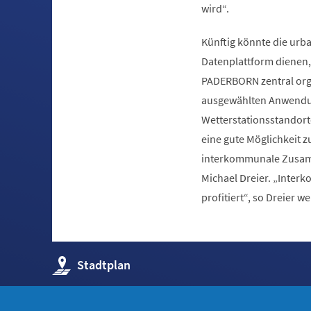
wird“.
Künftig könnte die urba
Datenplattform dienen
PADERBORN zentral orga
ausgewählten Anwendung
Wetterstationsstandort
eine gute Möglichkeit 
interkommunale Zusamm
Michael Dreier. „Inter
profitiert“, so Dreier we
(Öffnet
Stadtplan
in
einem
neuen