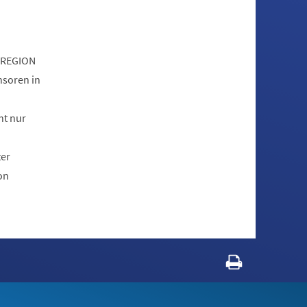
olREGION
nsoren in
ht nur
ter
on