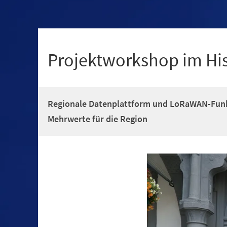
+
1
Projektworkshop im Hi
Regionale Datenplattform und LoRaWAN-Funk
Mehrwerte für die Region