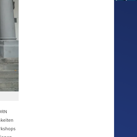
BORN
hkeiten
rkshops