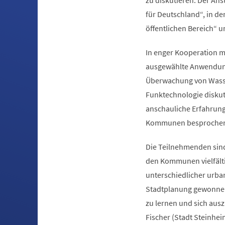
zu diskutieren. Der An
für Deutschland“, in de
öffentlichen Bereich“ u
In enger Kooperation m
ausgewählte Anwendung
Überwachung von Wass
Funktechnologie diskut
anschauliche Erfahrungs
Kommunen besprochen
Die Teilnehmenden sind
den Kommunen vielfälti
unterschiedlicher urba
Stadtplanung gewonne
zu lernen und sich ausz
Fischer (Stadt Steinhei