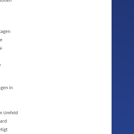
gionen
tagen
ie
N-
e
gen in
n Umfeld
hard
tigt