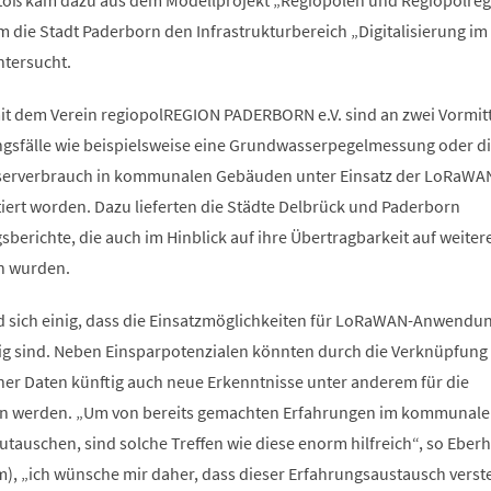
stoß kam dazu aus dem Modellprojekt „Regiopolen und Regiopolre
m die Stadt Paderborn den Infrastrukturbereich „Digitalisierung im
ntersucht.
it dem Verein regiopolREGION PADERBORN e.V. sind an zwei Vormit
sfälle wie beispielsweise eine Grundwasserpegelmessung oder d
erverbrauch in kommunalen Gebäuden unter Einsatz der LoRaWA
iert worden. Dazu lieferten die Städte Delbrück und Paderborn
berichte, die auch im Hinblick auf ihre Übertragbarkeit auf weiter
 wurden.
 sich einig, dass die Einsatzmöglichkeiten für LoRaWAN-Anwendun
g sind. Neben Einsparpotenzialen könnten durch die Verknüpfung
ner Daten künftig auch neue Erkenntnisse unter anderem für die
n werden. „Um von bereits gemachten Erfahrungen im kommunale
utauschen, sind solche Treffen wie diese enorm hilfreich“, so Eber
m), „ich wünsche mir daher, dass dieser Erfahrungsaustausch verste