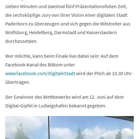
sieben Minuten und zweimal fünf Präsentationsfolien Zeit,
die sechsköpfige Jury von ihrer Vision einer digitalen Stadt
Paderborn zu überzeugen und sich gegen die Mitstreiter aus
Wolfsburg, Heidelberg, Darmstadt und Kaiserslautern
durchzusetzen.
Wer möchte, kann beim Finale live dabei sein: Auf dem
Facebook-Kanal des Bitkom unter
(Öffnet
www.facebook.com/DigitaleStadt
wird der Pitch ab 10.30 Uhr
in
übertragen.
einem
Der Gewinner des Wettbewerbs wird am 12. Juni auf dem
neuen
Digital-Gipfel in Ludwigshafen bekannt gegeben.
Tab)