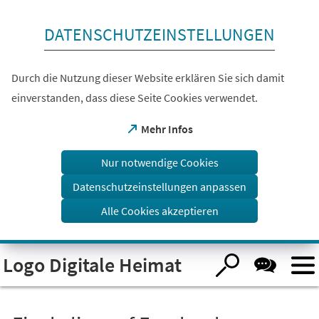
Inhalt anspringen
DATENSCHUTZEINSTELLUNGEN
Durch die Nutzung dieser Website erklären Sie sich damit
einverstanden, dass diese Seite Cookies verwendet.
(Öffnet
Mehr Infos
in
einem
Nur notwendige Cookies
neuen
Tab)
Datenschutzeinstellungen anpassen
Alle Cookies akzeptieren
Visuelle
Logo Digitale Heimat
Assistenzsoftware
öffnen.