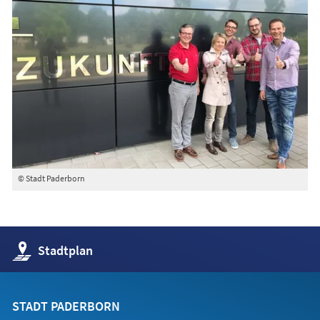
© Stadt Paderborn
(Öffnet
Stadtplan
in
einem
neuen
Tab)
STADT PADERBORN