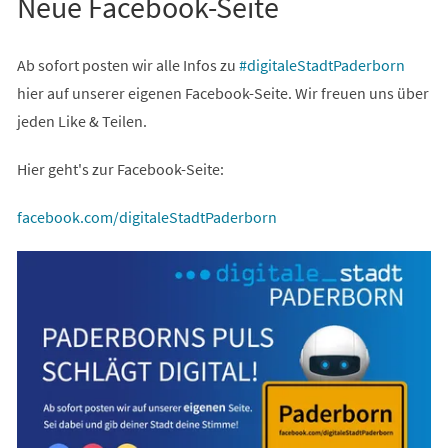
Neue Facebook-Seite
(Öffnet
Ab sofort posten wir alle Infos zu
#digitaleStadtPaderborn
in
hier auf unserer eigenen Facebook-Seite. Wir freuen uns über
einem
jeden Like & Teilen.
neuen
Hier geht's zur Facebook-Seite:
Tab)
(Öffnet
facebook.com/digitaleStadtPaderborn
in
einem
neuen
Tab)