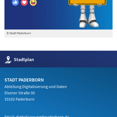
© Stadt Paderborn
(Öffnet
Stadtplan
in
einem
neuen
Tab)
STADT PADERBORN
Abteilung Digitalisierung und Daten
Elsener Straße 95
33102 Paderborn
EMail:
digitalisierung@paderborn.de