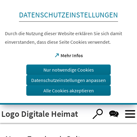
Inhalt anspringen
DATENSCHUTZEINSTELLUNGEN
Durch die Nutzung dieser Website erklären Sie sich damit
einverstanden, dass diese Seite Cookies verwendet.
(Öffnet
Mehr Infos
in
einem
Nur notwendige Cookies
neuen
Tab)
Datenschutzeinstellungen anpassen
Alle Cookies akzeptieren
Visuelle
Logo Digitale Heimat
Assistenzsoftware
öffnen.