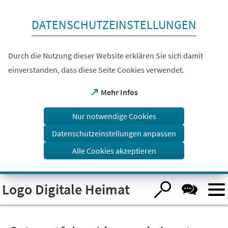
Inhalt anspringen
DATENSCHUTZEINSTELLUNGEN
Durch die Nutzung dieser Website erklären Sie sich damit
einverstanden, dass diese Seite Cookies verwendet.
(Öffnet
Mehr Infos
in
einem
Nur notwendige Cookies
neuen
Tab)
Datenschutzeinstellungen anpassen
Alle Cookies akzeptieren
Visuelle
Logo Digitale Heimat
Assistenzsoftware
öffnen.