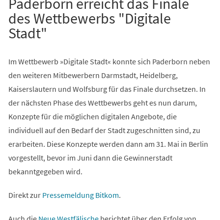
Paderborn erreicht das Finale
des Wettbewerbs "Digitale
Stadt"
Im Wettbewerb »Digitale Stadt« konnte sich Paderborn neben
den weiteren Mitbewerbern Darmstadt, Heidelberg,
Kaiserslautern und Wolfsburg für das Finale durchsetzen. In
der nächsten Phase des Wettbewerbs geht es nun darum,
Konzepte für die möglichen digitalen Angebote, die
individuell auf den Bedarf der Stadt zugeschnitten sind, zu
erarbeiten. Diese Konzepte werden dann am 31. Mai in Berlin
vorgestellt, bevor im Juni dann die Gewinnerstadt
bekanntgegeben wird.
(Öffnet
Direkt zur
Pressemeldung Bitkom
.
in
(Öffnet
Auch die
Neue Westfälische
berichtet über den Erfolg von