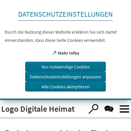
Inhalt anspringen
DATENSCHUTZEINSTELLUNGEN
Durch die Nutzung dieser Website erklären Sie sich damit
einverstanden, dass diese Seite Cookies verwendet.
(Öffnet
Mehr Infos
in
einem
Nur notwendige Cookies
neuen
Tab)
Datenschutzeinstellungen anpassen
Alle Cookies akzeptieren
Visuelle
Logo Digitale Heimat
Assistenzsoftware
öffnen.