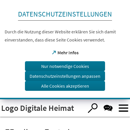
Inhalt anspringen
DATENSCHUTZEINSTELLUNGEN
Durch die Nutzung dieser Website erklären Sie sich damit
einverstanden, dass diese Seite Cookies verwendet.
(Öffnet
Mehr Infos
in
einem
Nur notwendige Cookies
neuen
Tab)
Datenschutzeinstellungen anpassen
Alle Cookies akzeptieren
Visuelle
Logo Digitale Heimat
Assistenzsoftware
öffnen.