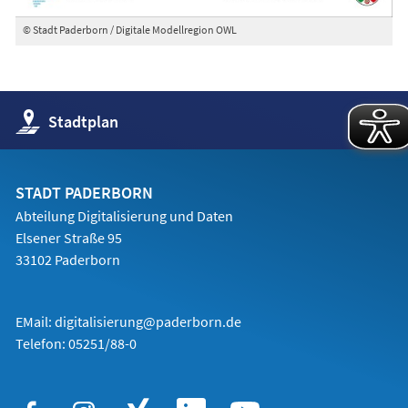
© Stadt Paderborn / Digitale Modellregion OWL
(Öffnet
Stadtplan
in
einem
neuen
Tab)
STADT PADERBORN
Abteilung Digitalisierung und Daten
Elsener Straße 95
33102 Paderborn
EMail:
digitalisierung@paderborn.de
Telefon:
05251/88-0