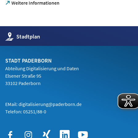
(Öffnet
Weitere Informationen
in
einem
neuen
Tab)
(Öffnet
Stadtplan
in
einem
neuen
Tab)
STADT PADERBORN
Abteilung Digitalisierung und Daten
Elsener Straße 95
33102 Paderborn
EMail:
digitalisierung@paderborn.de
Telefon:
05251/88-0