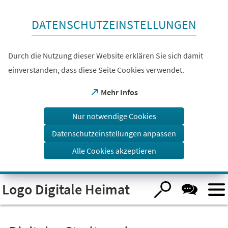
Inhalt anspringen
DATENSCHUTZEINSTELLUNGEN
Durch die Nutzung dieser Website erklären Sie sich damit
einverstanden, dass diese Seite Cookies verwendet.
(Öffnet
Mehr Infos
in
einem
Nur notwendige Cookies
neuen
Tab)
Datenschutzeinstellungen anpassen
Alle Cookies akzeptieren
Visuelle
Logo Digitale Heimat
Assistenzsoftware
öffnen.