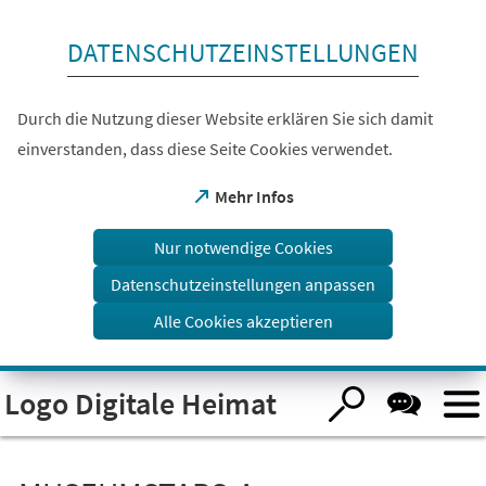
Inhalt anspringen
DATENSCHUTZEINSTELLUNGEN
Durch die Nutzung dieser Website erklären Sie sich damit
einverstanden, dass diese Seite Cookies verwendet.
(Öffnet
Mehr Infos
in
einem
Nur notwendige Cookies
neuen
Tab)
Datenschutzeinstellungen anpassen
Alle Cookies akzeptieren
Visuelle
Logo Digitale Heimat
Assistenzsoftware
öffnen.