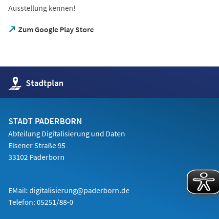
Ausstellung kennen!
(Öffnet
Zum Google Play Store
in
einem
neuen
Tab)
(Öffnet
Stadtplan
in
einem
neuen
Tab)
STADT PADERBORN
Abteilung Digitalisierung und Daten
Elsener Straße 95
33102 Paderborn
EMail:
digitalisierung@paderborn.de
Telefon:
05251/88-0