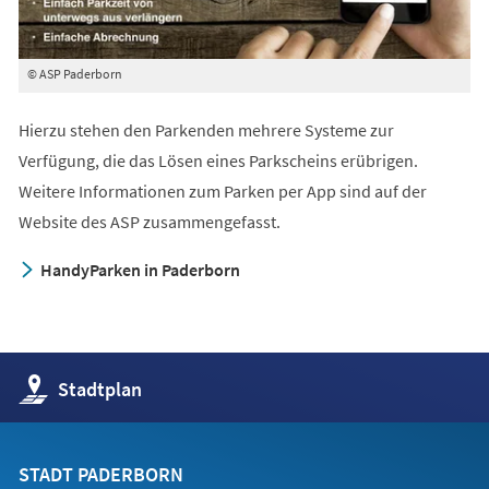
© ASP Paderborn
Hierzu stehen den Parkenden mehrere Systeme zur
Verfügung, die das Lösen eines Parkscheins erübrigen.
Weitere Informationen zum Parken per App sind auf der
Website des ASP zusammengefasst.
HandyParken in Paderborn
(Öffnet
Stadtplan
in
einem
neuen
Tab)
STADT PADERBORN