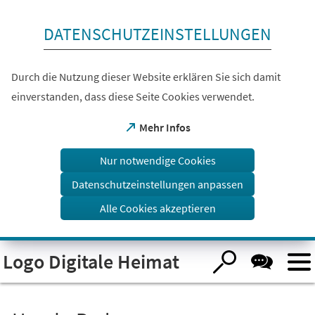
Inhalt anspringen
DATENSCHUTZEINSTELLUNGEN
Durch die Nutzung dieser Website erklären Sie sich damit
einverstanden, dass diese Seite Cookies verwendet.
(Öffnet
Mehr Infos
in
einem
Nur notwendige Cookies
neuen
Tab)
Datenschutzeinstellungen anpassen
Alle Cookies akzeptieren
Visuelle
Logo Digitale Heimat
Assistenzsoftware
öffnen.