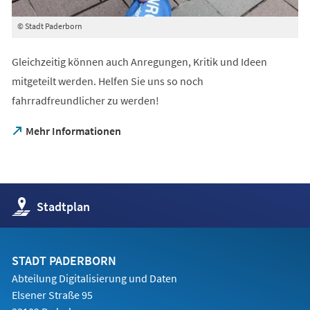
© Stadt Paderborn
Gleichzeitig können auch Anregungen, Kritik und Ideen
mitgeteilt werden. Helfen Sie uns so noch
fahrradfreundlicher zu werden!
(Öffnet
Mehr Informationen
in
einem
neuen
Tab)
(Öffnet
Stadtplan
in
einem
neuen
Tab)
STADT PADERBORN
Abteilung Digitalisierung und Daten
Elsener Straße 95