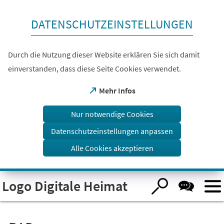
Inhalt anspringen
DATENSCHUTZEINSTELLUNGEN
Durch die Nutzung dieser Website erklären Sie sich damit
einverstanden, dass diese Seite Cookies verwendet.
(Öffnet
Mehr Infos
in
einem
Nur notwendige Cookies
neuen
Tab)
Datenschutzeinstellungen anpassen
Alle Cookies akzeptieren
Visuelle
Logo Digitale Heimat
Assistenzsoftware
öffnen.