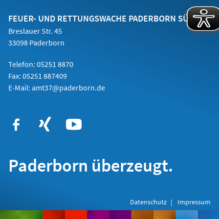
neuen
Tab)
FEUER- UND RETTUNGSWACHE PADERBORN SÜD
Breslauer Str. 45
33098 Paderborn
Telefon: 05251 8870
Fax: 05251 887409
E-Mail:
amt37@paderborn.de
Paderborn überzeugt.
Datenschutz
Impressum