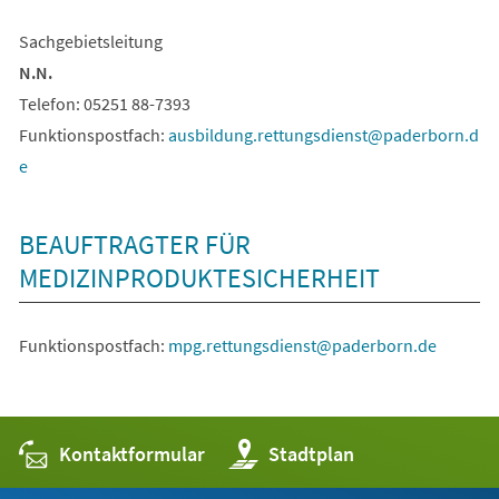
Sachgebietsleitung
N.N.
Telefon: 05251 88-7393
Funktionspostfach:
ausbildung.rettungsdienst
paderborn
d
e
BEAUFTRAGTER FÜR
MEDIZINPRODUKTESICHERHEIT
Funktionspostfach:
mpg.rettungsdienst
paderborn
de
Kontaktformular
(Öffnet
Stadtplan
in
einem