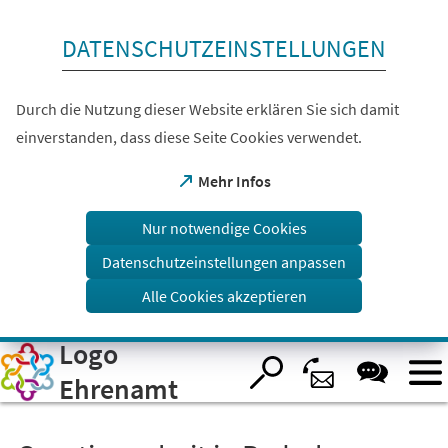
Inhalt anspringen
DATENSCHUTZEINSTELLUNGEN
Durch die Nutzung dieser Website erklären Sie sich damit
einverstanden, dass diese Seite Cookies verwendet.
(Öffnet
Mehr Infos
in
einem
Nur notwendige Cookies
neuen
Tab)
Datenschutzeinstellungen anpassen
Alle Cookies akzeptieren
Logo
Visuelle
Assistenzsoftware
öffnen.
Ehrenamt