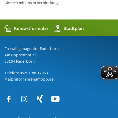
Sie sich mit uns in Verbindung:
Kontaktformular
(Öffnet
Stadtplan
in
einem
neuen
Tab)
Freiwilligenagentur Paderborn
Am Hoppenhof 33
33104 Paderborn
Telefon: 05251 88-12053
Mail: info@ehrenamt-pb.de