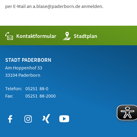
per E-Mail an
a.blase
paderborn
de
anmelden.
Kontaktformular
(Öffnet
Stadtplan
in
einem
neuen
Tab)
STADT PADERBORN
Am Hoppenhof 33
33104 Paderborn
Telefon:
05251 88-0
Fax:
05251 88-2000