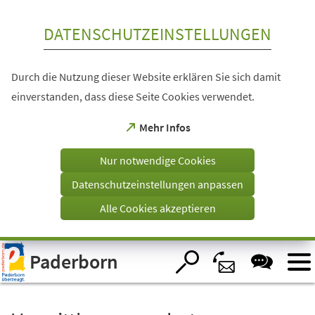
Inhalt anspringen
DATENSCHUTZEINSTELLUNGEN
Durch die Nutzung dieser Website erklären Sie sich damit
einverstanden, dass diese Seite Cookies verwendet.
(Öffnet
Mehr Infos
in
einem
Nur notwendige Cookies
neuen
Tab)
Datenschutzeinstellungen anpassen
Alle Cookies akzeptieren
Visuelle
Paderborn
Assistenzsoftware
öffnen.