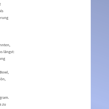
t
als
erung
önnten,
s längst:
rung
Bowl,
hön,
agram.
s zu