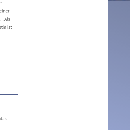
e
einer
. „Als
tin ist
 das