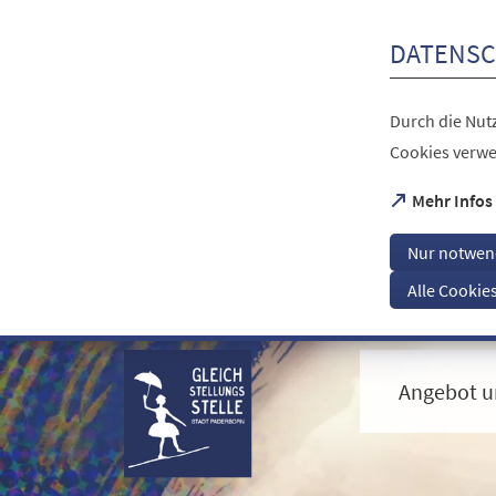
Inhalt anspringen
DATENSC
Durch die Nutz
Cookies verwe
(Öffnet
Mehr Infos
in
einem
Nur notwen
neuen
Tab)
Alle Cookie
Visuelle
Assistenzsoftware
öffnen.
Angebot u
Mit
der
Tastatur
erreichbar
über
ALT