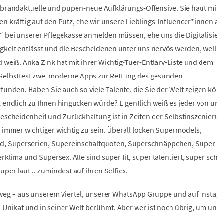
randaktuelle und pupen-neue Aufklärungs-Offensive. Sie haut mi
n kräftig auf den Putz, ehe wir unsere Lieblings-Influencer*innen 
“ bei unserer Pflegekasse anmelden müssen, ehe uns die Digitalisi
sigkeit entlässt und die Bescheidenen unter uns nervös werden, weil
weiß. Anka Zink hat mit ihrer Wichtig-Tuer-Entlarv-Liste und dem
-Selbsttest zwei moderne Apps zur Rettung des gesunden
unden. Haben Sie auch so viele Talente, die Sie der Welt zeigen k
endlich zu Ihnen hingucken würde? Eigentlich weiß es jeder von un
 Bescheidenheit und Zurückhaltung ist in Zeiten der Selbstinszenie
d immer wichtiger wichtig zu sein. Überall locken Supermodels,
od, Superserien, Supereinschaltquoten, Superschnäppchen, Super 
klima und Supersex. Alle sind super fit, super talentiert, super sc
super laut... zumindest auf ihren Selfies.
weg – aus unserem Viertel, unserer WhatsApp Gruppe und auf Inst
in Unikat und in seiner Welt berühmt. Aber wer ist noch übrig, um un