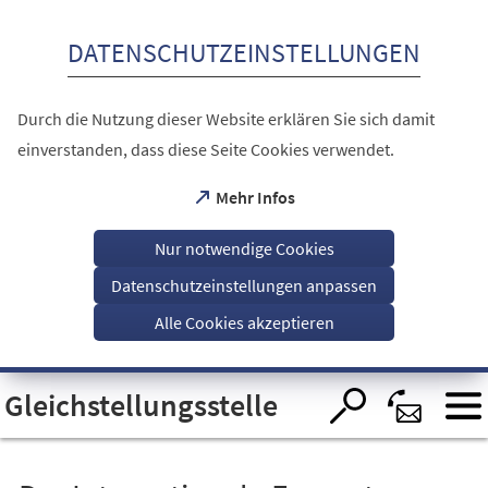
Inhalt anspringen
DATENSCHUTZEINSTELLUNGEN
Durch die Nutzung dieser Website erklären Sie sich damit
einverstanden, dass diese Seite Cookies verwendet.
(Öffnet
Mehr Infos
in
einem
Nur notwendige Cookies
neuen
Tab)
Datenschutzeinstellungen anpassen
Alle Cookies akzeptieren
Visuelle
Gleichstellungsstelle
Assistenzsoftware
öffnen.