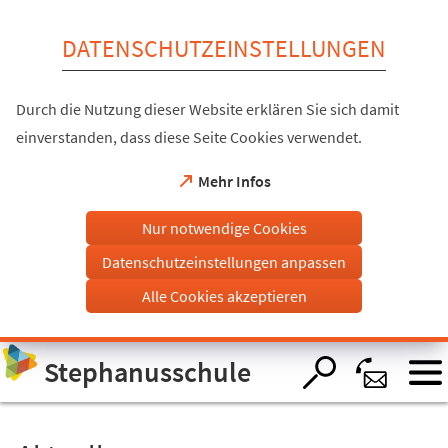
Inhalt anspringen
DATENSCHUTZEINSTELLUNGEN
Durch die Nutzung dieser Website erklären Sie sich damit
einverstanden, dass diese Seite Cookies verwendet.
(Öffnet
Mehr Infos
in
einem
Nur notwendige Cookies
neuen
Tab)
Datenschutzeinstellungen anpassen
Alle Cookies akzeptieren
Visuelle
Stephanusschule
Assistenzsoftware
öffnen.