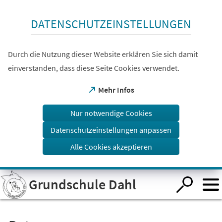
Inhalt anspringen
DATENSCHUTZEINSTELLUNGEN
Durch die Nutzung dieser Website erklären Sie sich damit
einverstanden, dass diese Seite Cookies verwendet.
(Öffnet
Mehr Infos
in
einem
Nur notwendige Cookies
neuen
Tab)
Datenschutzeinstellungen anpassen
Alle Cookies akzeptieren
Visuelle
Grundschule Dahl
Assistenzsoftware
öffnen.