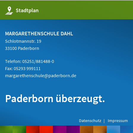
(Öffnet
Stadtplan
in
einem
neuen
Tab)
MARGARETHENSCHULE DAHL
Schlotmannstr. 19
33100 Paderborn
Telefon: 05251/881488-0
Fax: 05293 999111
margarethenschule@paderborn.de
Paderborn überzeugt.
Datenschutz
Impressum