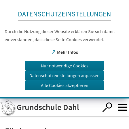
Inhalt anspringen
DATENSCHUTZEINSTELLUNGEN
Durch die Nutzung dieser Website erklären Sie sich damit
einverstanden, dass diese Seite Cookies verwendet.
(Öffnet
Mehr Infos
in
einem
Nur notwendige Cookies
neuen
Tab)
Datenschutzeinstellungen anpassen
Alle Cookies akzeptieren
Visuelle
Grundschule Dahl
Assistenzsoftware
öffnen.