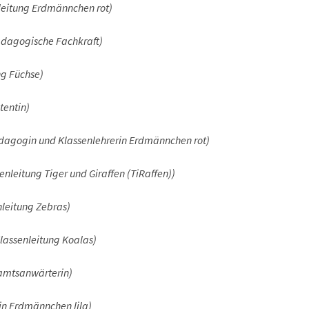
leitung Erdmännchen rot)
ädagogische
Fachkraft)
ng Füchse)
tentin)
agogin und Klassenlehrerin Erdmännchen rot)
enleitung Tiger und Giraffen (TiRaffen))
nleitung Zebras)
lassenleitung Koalas)
amtsanwärterin)
in Erdmännchen lila)