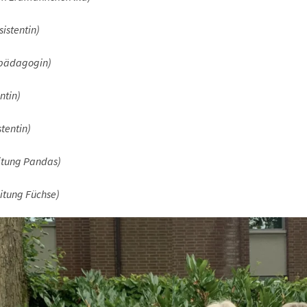
sistentin)
pädagogin)
ntin)
tentin)
itung Pandas)
itung Füchse)