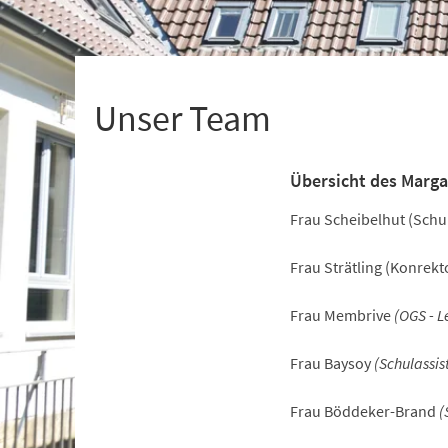
+
1
Unser Team
Übersicht des Marg
Frau Scheibelhut (Schul
Frau Strätling (Konrekto
Frau Membrive
(OGS - L
Frau Baysoy
(Schulassis
Frau Böddeker-Brand
(