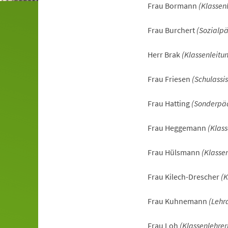
Frau Bormann
(Klassen
Frau Burchert
(Sozialp
Herr Brak
(Klassenleitu
Frau Friesen
(Schulassis
Frau Hatting
(Sonderpäd
Frau Heggemann
(Klass
Frau Hülsmann
(Klasse
Frau Kilech-Drescher
(K
Frau Kuhnemann
(Lehr
Frau Loh
(Klassenlehrer