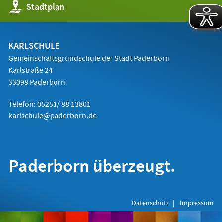
(Öffnet
Stadtplan
in
einem
neuen
Tab)
KARLSCHULE
Gemeinschaftsgrundschule der Stadt Paderborn
Karlstraße 24
33098 Paderborn
Telefon: 05251/ 88 13801
karlschule@paderborn.de
Paderborn überzeugt.
Datenschutz
Impressum