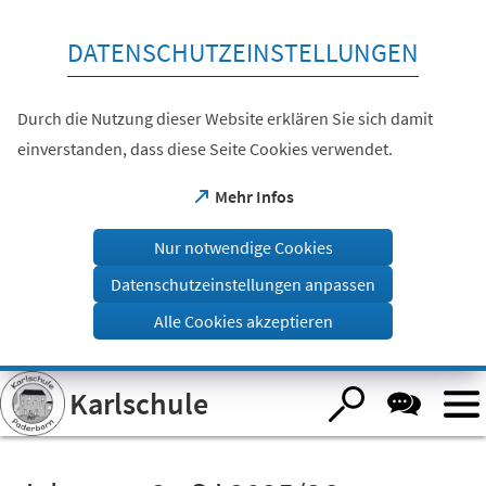
Inhalt anspringen
DATENSCHUTZEINSTELLUNGEN
Durch die Nutzung dieser Website erklären Sie sich damit
einverstanden, dass diese Seite Cookies verwendet.
(Öffnet
Mehr Infos
in
einem
Nur notwendige Cookies
neuen
Tab)
Datenschutzeinstellungen anpassen
Alle Cookies akzeptieren
Visuelle
Karlschule
Assistenzsoftware
öffnen.