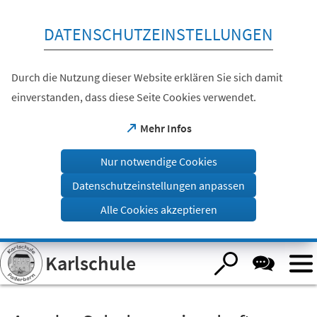
Inhalt anspringen
DATENSCHUTZEINSTELLUNGEN
Durch die Nutzung dieser Website erklären Sie sich damit
einverstanden, dass diese Seite Cookies verwendet.
(Öffnet
Mehr Infos
in
einem
Nur notwendige Cookies
neuen
Tab)
Datenschutzeinstellungen anpassen
Alle Cookies akzeptieren
Visuelle
Karlschule
Assistenzsoftware
öffnen.