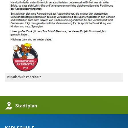
© Karlschule Paderborn
(Öffnet
Stadtplan
in
einem
neuen
Tab)
KARLSCHULE