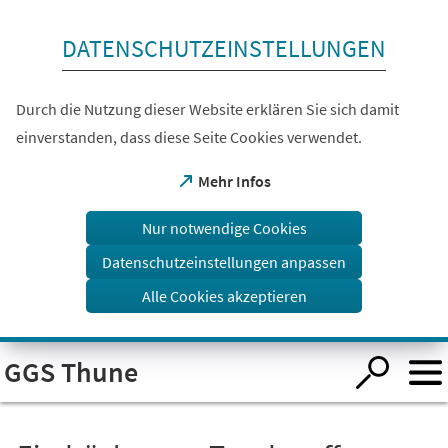
Inhalt anspringen
DATENSCHUTZEINSTELLUNGEN
Durch die Nutzung dieser Website erklären Sie sich damit
einverstanden, dass diese Seite Cookies verwendet.
(Öffnet
Mehr Infos
in
einem
Nur notwendige Cookies
neuen
Tab)
Datenschutzeinstellungen anpassen
Alle Cookies akzeptieren
Visuelle
GGS Thune
Assistenzsoftware
öffnen.