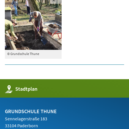
© Grundschule Thune
(Öffnet
Stadtplan
in
einem
neuen
Tab)
GRUNDSCHULE THUNE
Sennelagerstraße 183
33104 Paderborn