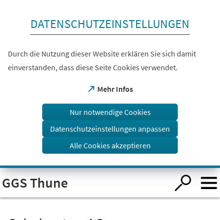
Inhalt anspringen
DATENSCHUTZEINSTELLUNGEN
Durch die Nutzung dieser Website erklären Sie sich damit
einverstanden, dass diese Seite Cookies verwendet.
(Öffnet
Mehr Infos
in
einem
Nur notwendige Cookies
neuen
Tab)
Datenschutzeinstellungen anpassen
Alle Cookies akzeptieren
Visuelle
GGS Thune
Assistenzsoftware
öffnen.