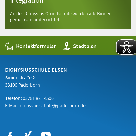
Integration
An der Dionysius Grundschule werden alle Kinder
gemeinsam unterrichtet.
Kontaktformular
(Öffnet
Stadtplan
in
einem
neuen
Tab)
DIONYSIUSSCHULE ELSEN
Simonstraße 2
33106 Paderborn
Telefon:
05251 881 4500
E-Mail: dionysiusschule@paderborn.de