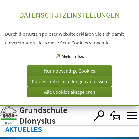
Inhalt anspringen
DATENSCHUTZEINSTELLUNGEN
Durch die Nutzung dieser Website erklären Sie sich damit
einverstanden, dass diese Seite Cookies verwendet.
(Öffnet
Mehr Infos
in
einem
Nur notwendige Cookies
neuen
Tab)
Datenschutzeinstellungen anpassen
Alle Cookies akzeptieren
Grundschule
Visuelle
Assistenzsoftware
öffnen.
Dionysius
AKTUELLES