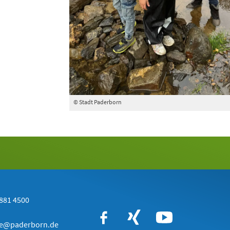
© Stadt Paderborn
881 4500
le@paderborn.de